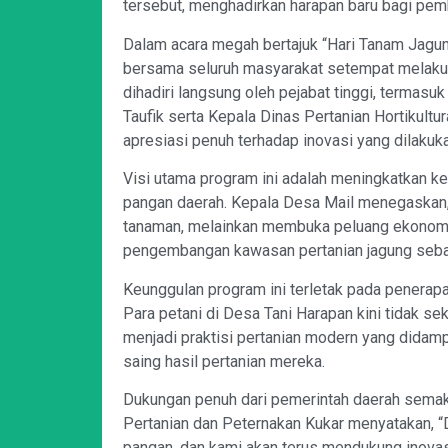
tersebut, menghadirkan harapan baru bagi pem
Dalam acara megah bertajuk “Hari Tanam Jagun
bersama seluruh masyarakat setempat melakuk
dihadiri langsung oleh pejabat tinggi, terma
Taufik serta Kepala Dinas Pertanian Hortikultu
apresiasi penuh terhadap inovasi yang dilakuka
Visi utama program ini adalah meningkatkan 
pangan daerah. Kepala Desa Mail menegaskan, 
tanaman, melainkan membuka peluang ekonomi
pengembangan kawasan pertanian jagung seba
Keunggulan program ini terletak pada penerapa
Para petani di Desa Tani Harapan kini tidak sek
menjadi praktisi pertanian modern yang didamp
saing hasil pertanian mereka.
Dukungan penuh dari pemerintah daerah semak
Pertanian dan Peternakan Kukar menyatakan, “
pangan, dan kami akan terus mendukung inova