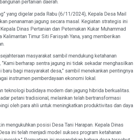
bangunan pertanian daerah.
g” yang digelar pada Rabu (6/11/2024), Kepala Desa Mail
an penanaman jagung secara masal. Kegiatan strategis ini
suk Kepala Dinas Pertanian dan Peternakan Kukar Muhammad
ra Kalimantan Timur Siti Farisyah Yana, yang memberikan
n.
kesejahteraan masyarakat sambil mendukung ketahanan
“Kami berharap sentra jagung ini tidak sekadar menghasilkan
 baru bagi masyarakat desa,” sambil menekankan pentingnya
gai instrumen pemberdayaan ekonomi lokal.
n teknologi budidaya modern dan jagung hibrida berkualitas.
adar petani tradisional, melainkan telah bertransformasi
ingi oleh para ahli untuk meningkatkan produktivitas dan daya
in mengukuhkan posisi Desa Tani Harapan. Kepala Dinas
Desa ini telah menjadi model sukses program ketahanan
si mereka.” Pernyataan ini menandakan bahwa desa tersebut