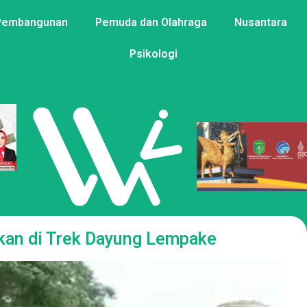
Pembangunan
Pemuda dan Olahraga
Nusantara
Psikologi
kan di Trek Dayung Lempake