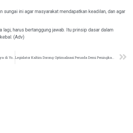
sungai ini agar masyarakat mendapatkan keadilan, dan agar
lagi, harus bertanggung jawab. Itu prinsip dasar dalam
kebal. (Adv)
Dispar Kukar Gandeng Sejumlah OPD Gelar Eroh Bebaya di Yogyakarta
Legislator Kaltim Dorong Optimalisasi Perusda Demi Peningkatan Ekonomi