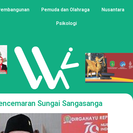
Pembangunan
Pemuda dan Olahraga
Nusantara
Psikologi
encemaran Sungai Sangasanga