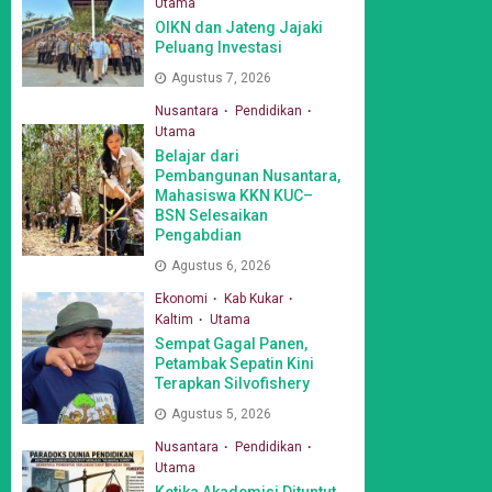
Utama
OIKN dan Jateng Jajaki
Peluang Investasi
Agustus 7, 2026
Nusantara
Pendidikan
Utama
Belajar dari
Pembangunan Nusantara,
Mahasiswa KKN KUC–
BSN Selesaikan
Pengabdian
Agustus 6, 2026
Ekonomi
Kab Kukar
Kaltim
Utama
Sempat Gagal Panen,
Petambak Sepatin Kini
Terapkan Silvofishery
Agustus 5, 2026
Nusantara
Pendidikan
Utama
Ketika Akademisi Dituntut