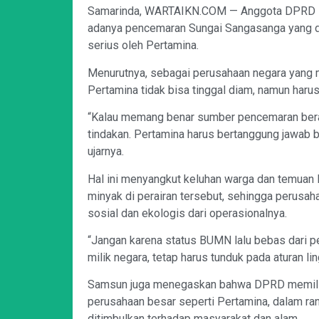
Samarinda, WARTAIKN.COM — Anggota DPRD K
adanya pencemaran Sungai Sangasanga yang di
serius oleh Pertamina.
Menurutnya, sebagai perusahaan negara yang me
Pertamina tidak bisa tinggal diam, namun harus
“Kalau memang benar sumber pencemaran beras
tindakan. Pertamina harus bertanggung jawab b
ujarnya.
Hal ini menyangkut keluhan warga dan temuan
minyak di perairan tersebut, sehingga perusa
sosial dan ekologis dari operasionalnya.
“Jangan karena status BUMN lalu bebas dari 
milik negara, tetap harus tunduk pada aturan l
Samsun juga menegaskan bahwa DPRD memiliki
perusahaan besar seperti Pertamina, dalam r
ditimbulkan terhadap masyarakat dan alam.