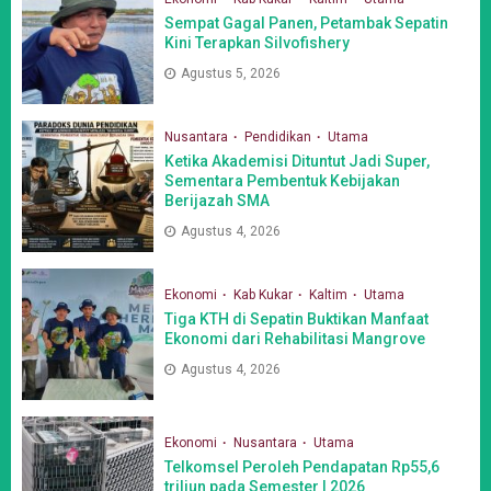
Sempat Gagal Panen, Petambak Sepatin
Kini Terapkan Silvofishery
Agustus 5, 2026
Nusantara
Pendidikan
Utama
Ketika Akademisi Dituntut Jadi Super,
Sementara Pembentuk Kebijakan
Berijazah SMA
Agustus 4, 2026
Ekonomi
Kab Kukar
Kaltim
Utama
Tiga KTH di Sepatin Buktikan Manfaat
Ekonomi dari Rehabilitasi Mangrove
Agustus 4, 2026
Ekonomi
Nusantara
Utama
Telkomsel Peroleh Pendapatan Rp55,6
triliun pada Semester I 2026