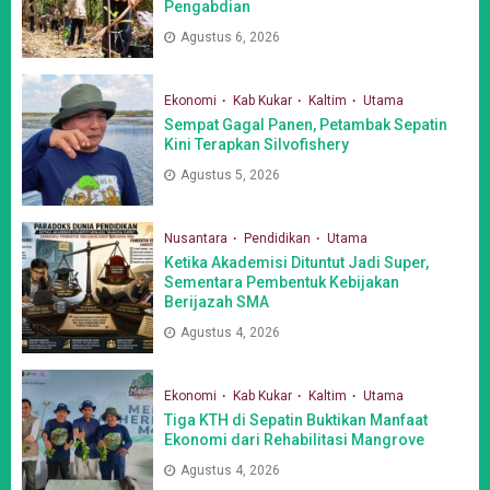
Pengabdian
Agustus 6, 2026
Ekonomi
Kab Kukar
Kaltim
Utama
Sempat Gagal Panen, Petambak Sepatin
Kini Terapkan Silvofishery
Agustus 5, 2026
Nusantara
Pendidikan
Utama
Ketika Akademisi Dituntut Jadi Super,
Sementara Pembentuk Kebijakan
Berijazah SMA
Agustus 4, 2026
Ekonomi
Kab Kukar
Kaltim
Utama
Tiga KTH di Sepatin Buktikan Manfaat
Ekonomi dari Rehabilitasi Mangrove
Agustus 4, 2026