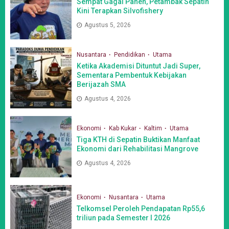
Sempat Gagal Panen, Petambak Sepatin
Kini Terapkan Silvofishery
Agustus 5, 2026
Nusantara
Pendidikan
Utama
Ketika Akademisi Dituntut Jadi Super,
Sementara Pembentuk Kebijakan
Berijazah SMA
Agustus 4, 2026
Ekonomi
Kab Kukar
Kaltim
Utama
Tiga KTH di Sepatin Buktikan Manfaat
Ekonomi dari Rehabilitasi Mangrove
Agustus 4, 2026
Ekonomi
Nusantara
Utama
Telkomsel Peroleh Pendapatan Rp55,6
triliun pada Semester I 2026