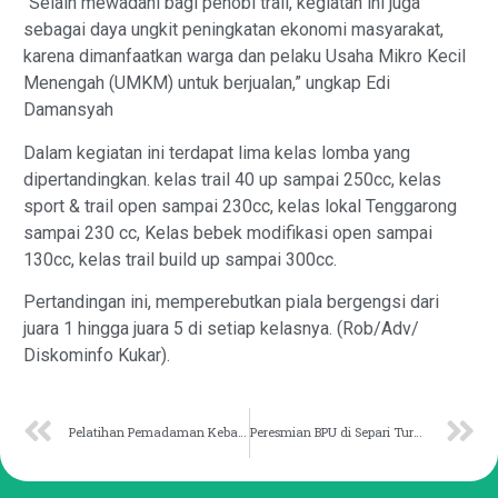
“Selain mewadahi bagi pehobi trail, kegiatan ini juga
sebagai daya ungkit peningkatan ekonomi masyarakat,
karena dimanfaatkan warga dan pelaku Usaha Mikro Kecil
Menengah (UMKM) untuk berjualan,” ungkap Edi
Damansyah
Dalam kegiatan ini terdapat lima kelas lomba yang
dipertandingkan. kelas trail 40 up sampai 250cc, kelas
sport & trail open sampai 230cc, kelas lokal Tenggarong
sampai 230 cc, Kelas bebek modifikasi open sampai
130cc, kelas trail build up sampai 300cc.
Pertandingan ini, memperebutkan piala bergengsi dari
juara 1 hingga juara 5 di setiap kelasnya. (Rob/Adv/
Diskominfo Kukar).
Pelatihan Pemadaman Kebakaran Merupakan Hal Urgen
Peresmian BPU di Separi Turut Warnai Peringatan Maulid Nabi