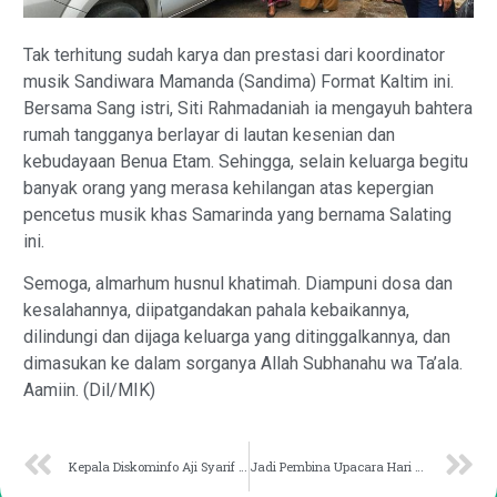
Tak terhitung sudah karya dan prestasi dari koordinator
musik Sandiwara Mamanda (Sandima) Format Kaltim ini.
Bersama Sang istri, Siti Rahmadaniah ia mengayuh bahtera
rumah tangganya berlayar di lautan kesenian dan
kebudayaan Benua Etam. Sehingga, selain keluarga begitu
banyak orang yang merasa kehilangan atas kepergian
pencetus musik khas Samarinda yang bernama Salating
ini.
Semoga, almarhum husnul khatimah. Diampuni dosa dan
kesalahannya, diipatgandakan pahala kebaikannya,
dilindungi dan dijaga keluarga yang ditinggalkannya, dan
dimasukan ke dalam sorganya Allah Subhanahu wa Ta’ala.
Aamiin. (Dil/MIK)
Kepala Diskominfo Aji Syarif Hidayatullah Bahas Puisi Selamat Said Sanib
Jadi Pembina Upacara Hari Amal Bakti ke -77, Rusmadi Bacakan Pidato Menteri Agama