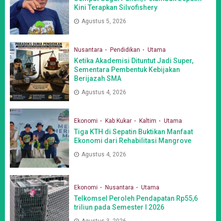
Kini Terapkan Silvofishery
Agustus 5, 2026
Nusantara
Pendidikan
Utama
Ketika Akademisi Dituntut Jadi Super,
Sementara Pembentuk Kebijakan
Berijazah SMA
Agustus 4, 2026
Ekonomi
Kab Kukar
Kaltim
Utama
Tiga KTH di Sepatin Buktikan Manfaat
Ekonomi dari Rehabilitasi Mangrove
Agustus 4, 2026
Ekonomi
Nusantara
Utama
Telkomsel Peroleh Pendapatan Rp55,6
triliun pada Semester I 2026
Agustus 3, 2026