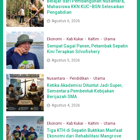
Belajar dari Pembangunan Nusantara,
Mahasiswa KKN KUC–BSN Selesaikan
Pengabdian
Agustus 6, 2026
Ekonomi
Kab Kukar
Kaltim
Utama
Sempat Gagal Panen, Petambak Sepatin
Kini Terapkan Silvofishery
Agustus 5, 2026
Nusantara
Pendidikan
Utama
Ketika Akademisi Dituntut Jadi Super,
Sementara Pembentuk Kebijakan
Berijazah SMA
Agustus 4, 2026
Ekonomi
Kab Kukar
Kaltim
Utama
Tiga KTH di Sepatin Buktikan Manfaat
Ekonomi dari Rehabilitasi Mangrove