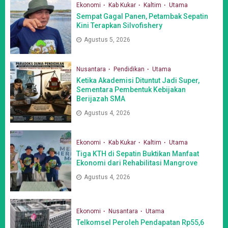
Ekonomi
Kab Kukar
Kaltim
Utama
Sempat Gagal Panen, Petambak Sepatin
Kini Terapkan Silvofishery
Agustus 5, 2026
Nusantara
Pendidikan
Utama
Ketika Akademisi Dituntut Jadi Super,
Sementara Pembentuk Kebijakan
Berijazah SMA
Agustus 4, 2026
Ekonomi
Kab Kukar
Kaltim
Utama
Tiga KTH di Sepatin Buktikan Manfaat
Ekonomi dari Rehabilitasi Mangrove
Agustus 4, 2026
Ekonomi
Nusantara
Utama
Telkomsel Peroleh Pendapatan Rp55,6