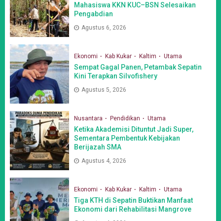
Mahasiswa KKN KUC–BSN Selesaikan
Pengabdian
Agustus 6, 2026
Ekonomi
Kab Kukar
Kaltim
Utama
Sempat Gagal Panen, Petambak Sepatin
Kini Terapkan Silvofishery
Agustus 5, 2026
Nusantara
Pendidikan
Utama
Ketika Akademisi Dituntut Jadi Super,
Sementara Pembentuk Kebijakan
Berijazah SMA
Agustus 4, 2026
Ekonomi
Kab Kukar
Kaltim
Utama
Tiga KTH di Sepatin Buktikan Manfaat
Ekonomi dari Rehabilitasi Mangrove