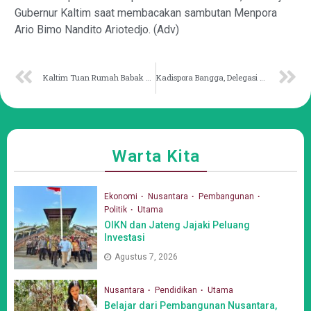
Gubernur Kaltim saat membacakan sambutan Menpora
Ario Bimo Nandito Ariotedjo. (Adv)
Kaltim Tuan Rumah Babak Kualfikasi PON Cabor Futsal
Kadispora Bangga, Delegasi Kaltim Berhasil jadi Pemuda Pelopor Nasional
Warta Kita
Ekonomi
Nusantara
Pembangunan
Politik
Utama
OIKN dan Jateng Jajaki Peluang
Investasi
Agustus 7, 2026
Nusantara
Pendidikan
Utama
Belajar dari Pembangunan Nusantara,