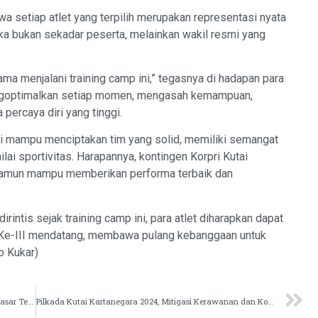
a setiap atlet yang terpilih merupakan representasi nyata
ka bukan sekadar peserta, melainkan wakil resmi yang
ma menjalani training camp ini,” tegasnya di hadapan para
ngoptimalkan setiap momen, mengasah kemampuan,
ercaya diri yang tinggi.
ini mampu menciptakan tim yang solid, memiliki semangat
nilai sportivitas. Harapannya, kontingen Korpri Kutai
, namun mampu memberikan performa terbaik dan
ntis sejak training camp ini, para atlet diharapkan dapat
i Ke-III mendatang, membawa pulang kebanggaan untuk
o Kukar)
Tiga Pasar di Kutai Kartanegara Raih Penghargaan Pasar Tertib Ukur Nasional
Pilkada Kutai Kartanegara 2024, Mitigasi Kerawanan dan Komitmen Demokrasi Damai