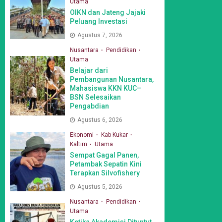
Utama
OIKN dan Jateng Jajaki
Peluang Investasi
Agustus 7, 2026
Nusantara
Pendidikan
Utama
Belajar dari
Pembangunan Nusantara,
Mahasiswa KKN KUC–
BSN Selesaikan
Pengabdian
Agustus 6, 2026
Ekonomi
Kab Kukar
Kaltim
Utama
Sempat Gagal Panen,
Petambak Sepatin Kini
Terapkan Silvofishery
Agustus 5, 2026
Nusantara
Pendidikan
Utama
Ketika Akademisi Dituntut