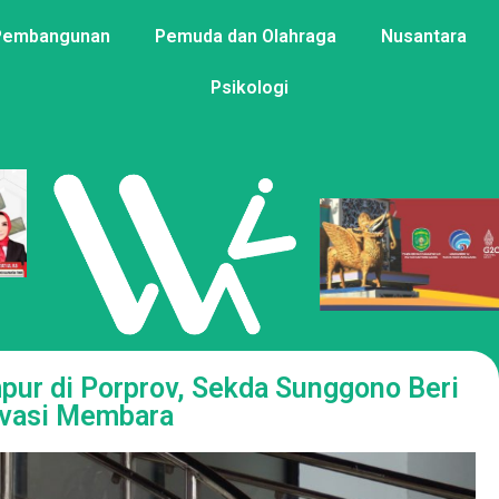
Pembangunan
Pemuda dan Olahraga
Nusantara
Psikologi
mpur di Porprov, Sekda Sunggono Beri
vasi Membara