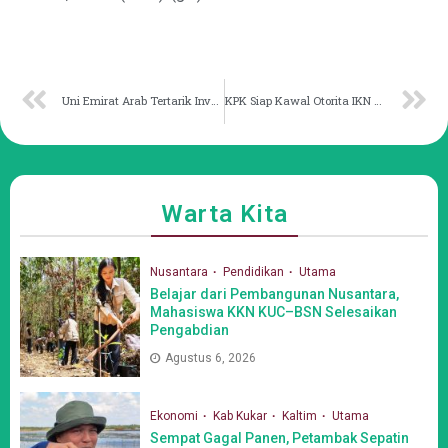
Uni Emirat Arab Tertarik Investasi Energi Ramah Lingkungan di IKN
KPK Siap Kawal Otorita IKN Wujudkan Clean Governance
Warta Kita
Nusantara
Pendidikan
Utama
Belajar dari Pembangunan Nusantara,
Mahasiswa KKN KUC–BSN Selesaikan
Pengabdian
Agustus 6, 2026
Ekonomi
Kab Kukar
Kaltim
Utama
Sempat Gagal Panen, Petambak Sepatin