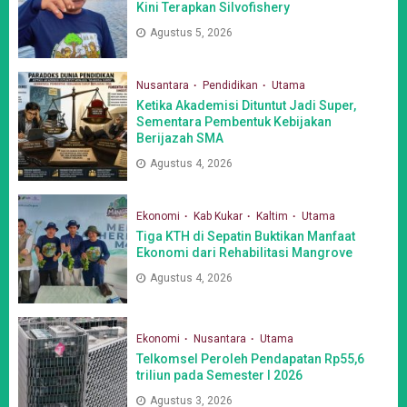
Kini Terapkan Silvofishery
Agustus 5, 2026
Nusantara
Pendidikan
Utama
Ketika Akademisi Dituntut Jadi Super,
Sementara Pembentuk Kebijakan
Berijazah SMA
Agustus 4, 2026
Ekonomi
Kab Kukar
Kaltim
Utama
Tiga KTH di Sepatin Buktikan Manfaat
Ekonomi dari Rehabilitasi Mangrove
Agustus 4, 2026
Ekonomi
Nusantara
Utama
Telkomsel Peroleh Pendapatan Rp55,6
triliun pada Semester I 2026
Agustus 3, 2026