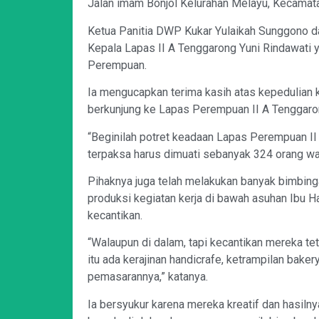
Jalan imam Bonjol Kelurahan Melayu, Kecamata
Ketua Panitia DWP Kukar Yulaikah Sunggono da
Kepala Lapas II A Tenggarong Yuni Rindawati
Perempuan.
Ia mengucapkan terima kasih atas kepedulian 
berkunjung ke Lapas Perempuan II A Tenggaro
“Beginilah potret keadaan Lapas Perempuan II
terpaksa harus dimuati sebanyak 324 orang war
Pihaknya juga telah melakukan banyak bimbinga
produksi kegiatan kerja di bawah asuhan Ibu Ha
kecantikan.
“Walaupun di dalam, tapi kecantikan mereka teta
itu ada kerajinan handicrafe, ketrampilan bak
pemasarannya,” katanya.
Ia bersyukur karena mereka kreatif dan hasi