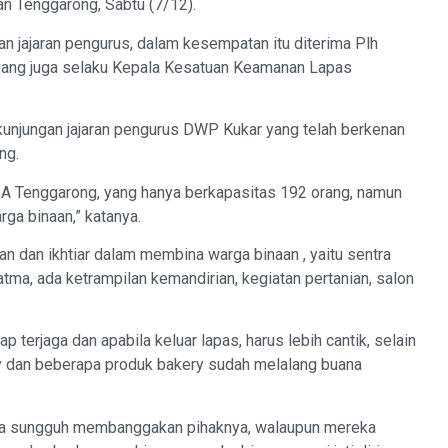
n Tenggarong, Sabtu (7/12).
n jajaran pengurus, dalam kesempatan itu diterima Plh
 yang juga selaku Kepala Kesatuan Keamanan Lapas
kunjungan jajaran pengurus DWP Kukar yang telah berkenan
ng.
 A Tenggarong, yang hanya berkapasitas 192 orang, namun
ga binaan,” katanya.
n dan ikhtiar dalam membina warga binaan , yaitu sentra
tma, ada ketrampilan kemandirian, kegiatan pertanian, salon
p terjaga dan apabila keluar lapas, harus lebih cantik, selain
ery dan beberapa produk bakery sudah melalang buana
lnya sungguh membanggakan pihaknya, walaupun mereka