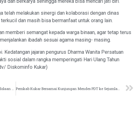
ya dan berkarya sehingga mereka bisa mencari jati diri.
ga telah melakukan sinergi dan kolaborasi dengan dinas
 terkucil dan masih bisa bermanfaat untuk orang lain.
an memberi semangat kepada warga binaan, agar tetap terus
 menjalankan ibadah sesuai agama masing- masing.
pi. Kedatangan jajaran pengurus Dharma Wanita Persatuan
bakti sosial dalam rangka memperingati Hari Ulang Tahun
dv/ Diskominfo Kukar)
BPD Lebaho Ulaq Tuntaskan Pembuatan Perdes Pengelolaan Pasar
Pemkab Kukar Bersamai Kunjungan Mendes PDT ke Sejumlah Desa