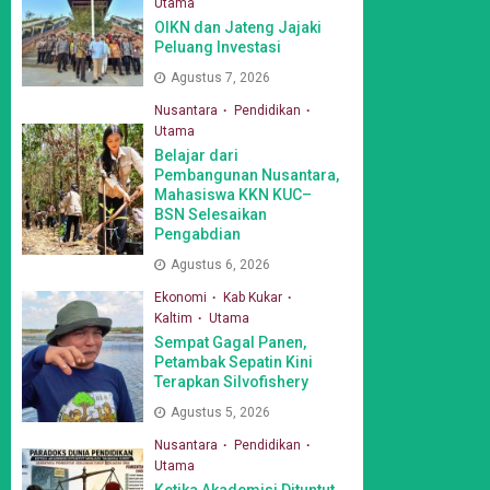
Utama
OIKN dan Jateng Jajaki
Peluang Investasi
Agustus 7, 2026
Nusantara
Pendidikan
Utama
Belajar dari
Pembangunan Nusantara,
Mahasiswa KKN KUC–
BSN Selesaikan
Pengabdian
Agustus 6, 2026
Ekonomi
Kab Kukar
Kaltim
Utama
Sempat Gagal Panen,
Petambak Sepatin Kini
Terapkan Silvofishery
Agustus 5, 2026
Nusantara
Pendidikan
Utama
Ketika Akademisi Dituntut