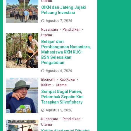
Utama
OIKN dan Jateng Jajaki
Peluang Investasi
Agustus 7, 2026
Nusantara
Pendidikan
Utama
Belajar dari
Pembangunan Nusantara,
Mahasiswa KKN KUC–
BSN Selesaikan
Pengabdian
Agustus 6, 2026
Ekonomi
Kab Kukar
Kaltim
Utama
Sempat Gagal Panen,
Petambak Sepatin Kini
Terapkan Silvofishery
Agustus 5, 2026
Nusantara
Pendidikan
Utama
Ketika Akademisi Dituntut