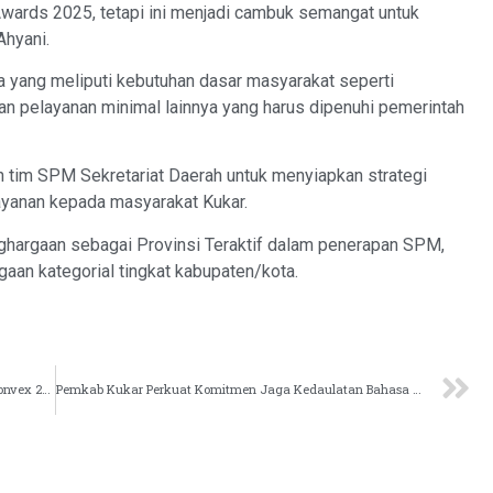
ards 2025, tetapi ini menjadi cambuk semangat untuk
Ahyani.
 yang meliputi kebutuhan dasar masyarakat seperti
an pelayanan minimal lainnya yang harus dipenuhi pemerintah
n tim SPM Sekretariat Daerah untuk menyiapkan strategi
ayanan kepada masyarakat Kukar.
nghargaan sebagai Provinsi Teraktif dalam penerapan SPM,
an kategorial tingkat kabupaten/kota.
Asisten II Pemkab Kukar Hadiri Konvensi Migas IPA Convex 2025
Pemkab Kukar Perkuat Komitmen Jaga Kedaulatan Bahasa Indonesia