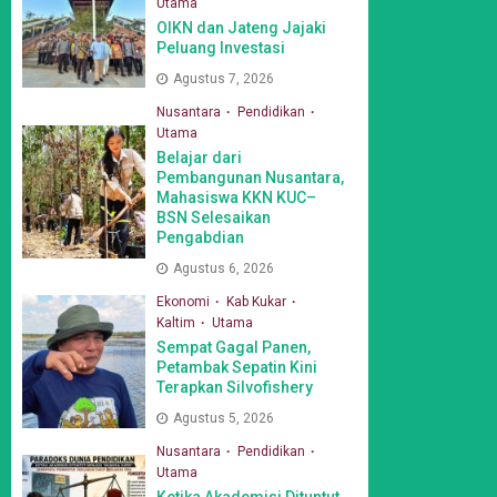
Utama
OIKN dan Jateng Jajaki
Peluang Investasi
Agustus 7, 2026
Nusantara
Pendidikan
Utama
Belajar dari
Pembangunan Nusantara,
Mahasiswa KKN KUC–
BSN Selesaikan
Pengabdian
Agustus 6, 2026
Ekonomi
Kab Kukar
Kaltim
Utama
Sempat Gagal Panen,
Petambak Sepatin Kini
Terapkan Silvofishery
Agustus 5, 2026
Nusantara
Pendidikan
Utama
Ketika Akademisi Dituntut