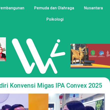
Pembangunan
Pemuda dan Olahraga
Nusantara
Psikologi
diri Konvensi Migas IPA Convex 2025