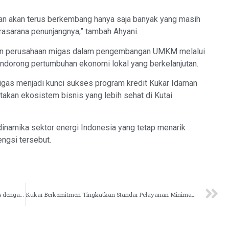
n akan terus berkembang hanya saja banyak yang masih
sarana penunjangnya,” tambah Ahyani.
an perusahaan migas dalam pengembangan UMKM melalui
ndorong pertumbuhan ekonomi lokal yang berkelanjutan.
migas menjadi kunci sukses program kredit Kukar Idaman
akan ekosistem bisnis yang lebih sehat di Kutai
namika sektor energi Indonesia yang tetap menarik
engsi tersebut.
Pemkab Kutai Kartanegara Jalin Kerjasama Strategis dengan BIG RI untuk Data Geospasial
Kukar Berkomitmen Tingkatkan Standar Pelayanan Minimal Pasca SPM Awards 2025