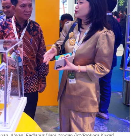
an, Ahyani Fadianur Diani, tengah (ist/Prokom Kukar).