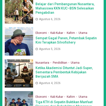
Belajar dari Pembangunan Nusantara,
Mahasiswa KKN KUC–BSN Selesaikan
Pengabdian
Agustus 6, 2026
Ekonomi
Kab Kukar
Kaltim
Utama
Sempat Gagal Panen, Petambak Sepatin
Kini Terapkan Silvofishery
Agustus 5, 2026
Nusantara
Pendidikan
Utama
Ketika Akademisi Dituntut Jadi Super,
Sementara Pembentuk Kebijakan
Berijazah SMA
Agustus 4, 2026
Ekonomi
Kab Kukar
Kaltim
Utama
Tiga KTH di Sepatin Buktikan Manfaat