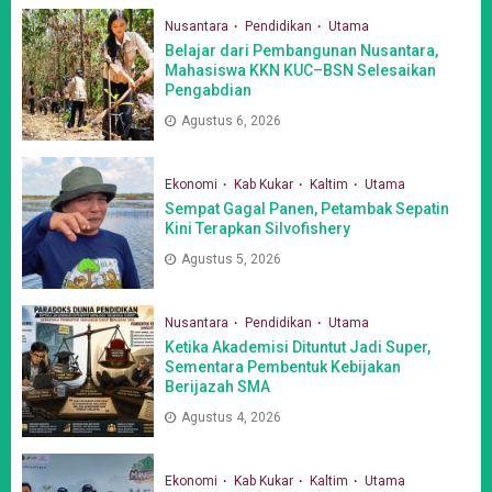
Nusantara
Pendidikan
Utama
Belajar dari Pembangunan Nusantara,
Mahasiswa KKN KUC–BSN Selesaikan
Pengabdian
Agustus 6, 2026
Ekonomi
Kab Kukar
Kaltim
Utama
Sempat Gagal Panen, Petambak Sepatin
Kini Terapkan Silvofishery
Agustus 5, 2026
Nusantara
Pendidikan
Utama
Ketika Akademisi Dituntut Jadi Super,
Sementara Pembentuk Kebijakan
Berijazah SMA
Agustus 4, 2026
Ekonomi
Kab Kukar
Kaltim
Utama