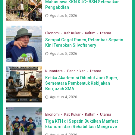
Mahasiswa KKN KUC–BSN Selesaikan
Pengabdian
Agustus 6, 2026
Ekonomi
Kab Kukar
Kaltim
Utama
Sempat Gagal Panen, Petambak Sepatin
Kini Terapkan Silvofishery
Agustus 5, 2026
Nusantara
Pendidikan
Utama
Ketika Akademisi Dituntut Jadi Super,
Sementara Pembentuk Kebijakan
Berijazah SMA
Agustus 4, 2026
Ekonomi
Kab Kukar
Kaltim
Utama
Tiga KTH di Sepatin Buktikan Manfaat
Ekonomi dari Rehabilitasi Mangrove
Agustus 4, 2026