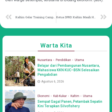
Kaltim Gelar Training Camp untuk Persiapan Pra-Popnas Kendari
Ketua DPRD: Kaltim Masih Hadapi Ragam Masalah Sosial
Warta Kita
Nusantara
Pendidikan
Utama
Belajar dari Pembangunan Nusantara,
Mahasiswa KKN KUC–BSN Selesaikan
Pengabdian
Agustus 6, 2026
Ekonomi
Kab Kukar
Kaltim
Utama
Sempat Gagal Panen, Petambak Sepatin
Kini Terapkan Silvofishery