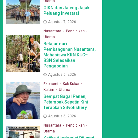
Utama
OIKN dan Jateng Jajaki
Peluang Investasi
Agustus 7, 2026
Nusantara
Pendidikan
Utama
Belajar dari
Pembangunan Nusantara,
Mahasiswa KKN KUC–
BSN Selesaikan
Pengabdian
Agustus 6, 2026
Ekonomi
Kab Kukar
Kaltim
Utama
Sempat Gagal Panen,
Petambak Sepatin Kini
Terapkan Silvofishery
Agustus 5, 2026
Nusantara
Pendidikan
Utama
Ketika Akademisi Dituntut