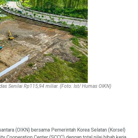
s Senilai Rp115,94 miliar. (Foto: Ist/ Humas OIKN)
santara (OIKN) bersama Pemerintah Korea Selatan (Korsel)
y Cooperation Center (SCCC) dengan total nilai hibah kerja