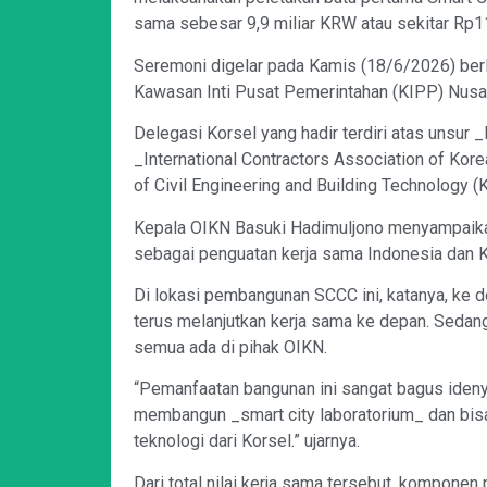
sama sebesar 9,9 miliar KRW atau sekitar Rp11
Seremoni digelar pada Kamis (18/6/2026) ber
Kawasan Inti Pusat Pemerintahan (KIPP) Nusa
Delegasi Korsel yang hadir terdiri atas unsur _
_International Contractors Association of Kor
of Civil Engineering and Building Technology (K
Kepala OIKN Basuki Hadimuljono menyampaikan
sebagai penguatan kerja sama Indonesia dan 
Di lokasi pembangunan SCCC ini, katanya, ke d
terus melanjutkan kerja sama ke depan. Sedangk
semua ada di pihak OIKN.
“Pemanfaatan bangunan ini sangat bagus iden
membangun _smart city laboratorium_ dan bis
teknologi dari Korsel.” ujarnya.
Dari total nilai kerja sama tersebut, kompone