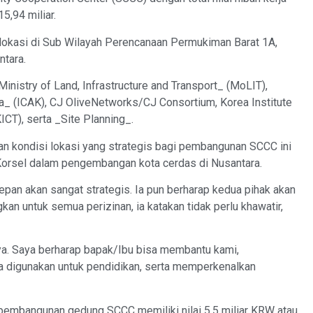
5,94 miliar.
lokasi di Sub Wilayah Perencanaan Permukiman Barat 1A,
ntara.
Ministry of Land, Infrastructure and Transport_ (MoLIT),
ea_ (ICAK), CJ OliveNetworks/CJ Consortium, Korea Institute
ICT), serta _Site Planning_.
 kondisi lokasi yang strategis bagi pembangunan SCCC ini
Korsel dalam pengembangan kota cerdas di Nusantara.
epan akan sangat strategis. Ia pun berharap kedua pihak akan
an untuk semua perizinan, ia katakan tidak perlu khawatir,
ya. Saya berharap bapak/Ibu bisa membantu kami,
a digunakan untuk pendidikan, serta memperkenalkan
n pembangunan gedung SCCC memiliki nilai 5,5 miliar KRW atau