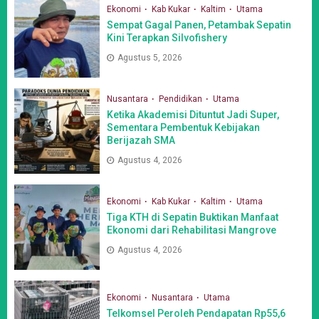
Ekonomi
Kab Kukar
Kaltim
Utama
Sempat Gagal Panen, Petambak Sepatin
Kini Terapkan Silvofishery
Agustus 5, 2026
Nusantara
Pendidikan
Utama
Ketika Akademisi Dituntut Jadi Super,
Sementara Pembentuk Kebijakan
Berijazah SMA
Agustus 4, 2026
Ekonomi
Kab Kukar
Kaltim
Utama
Tiga KTH di Sepatin Buktikan Manfaat
Ekonomi dari Rehabilitasi Mangrove
Agustus 4, 2026
Ekonomi
Nusantara
Utama
Telkomsel Peroleh Pendapatan Rp55,6