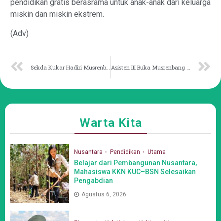
pendidikan gratis berasrama untuk anak-anak dari keluarga
miskin dan miskin ekstrem.
(Adv)
Sekda Kukar Hadiri Musrenbang Provinsi, Harapkan Penguatan Interkoneksi Wilayah ke IKN
Asisten III Buka Musrenbang Tematik Fokus Pemuda dan Kelompok Rentan
Warta Kita
Nusantara
Pendidikan
Utama
Belajar dari Pembangunan Nusantara,
Mahasiswa KKN KUC–BSN Selesaikan
Pengabdian
Agustus 6, 2026