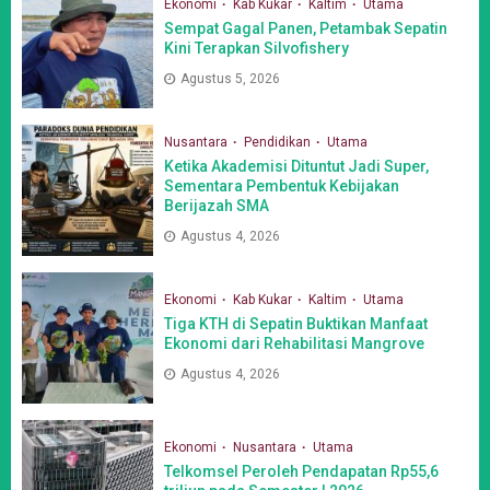
Ekonomi
Kab Kukar
Kaltim
Utama
Sempat Gagal Panen, Petambak Sepatin
Kini Terapkan Silvofishery
Agustus 5, 2026
Nusantara
Pendidikan
Utama
Ketika Akademisi Dituntut Jadi Super,
Sementara Pembentuk Kebijakan
Berijazah SMA
Agustus 4, 2026
Ekonomi
Kab Kukar
Kaltim
Utama
Tiga KTH di Sepatin Buktikan Manfaat
Ekonomi dari Rehabilitasi Mangrove
Agustus 4, 2026
Ekonomi
Nusantara
Utama
Telkomsel Peroleh Pendapatan Rp55,6