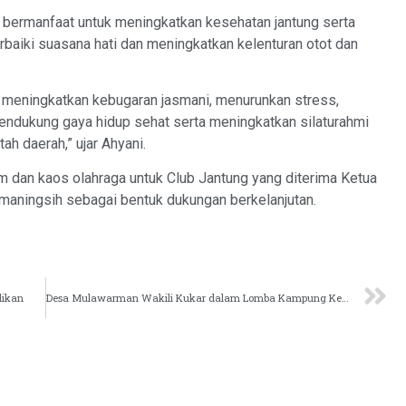
n bermanfaat untuk meningkatkan kesehatan jantung serta
rbaiki suasana hati dan meningkatkan kelenturan otot dan
t meningkatkan kebugaran jasmani, menurunkan stress,
mendukung gaya hidup sehat serta meningkatkan silaturahmi
h daerah,” ujar Ahyani.
 dan kaos olahraga untuk Club Jantung yang diterima Ketua
maningsih sebagai bentuk dukungan berkelanjutan.
dikan
Desa Mulawarman Wakili Kukar dalam Lomba Kampung Keluarga Berkualitas Tingkat Provinsi