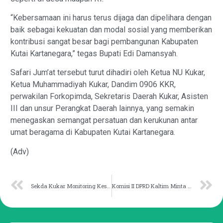
“Kebersamaan ini harus terus dijaga dan dipelihara dengan
baik sebagai kekuatan dan modal sosial yang memberikan
kontribusi sangat besar bagi pembangunan Kabupaten
Kutai Kartanegara,” tegas Bupati Edi Damansyah.
Safari Jum’at tersebut turut dihadiri oleh Ketua NU Kukar,
Ketua Muhammadiyah Kukar, Dandim 0906 KKR,
perwakilan Forkopimda, Sekretaris Daerah Kukar, Asisten
III dan unsur Perangkat Daerah lainnya, yang semakin
menegaskan semangat persatuan dan kerukunan antar
umat beragama di Kabupaten Kutai Kartanegara.
(Adv)
Sekda Kukar Monitoring Kesiapan PSU dan Antisipasi Banjir
Komisi II DPRD Kaltim Minta KSOP evaluasi PMTS Pascatabrak Jembatan Mahakam