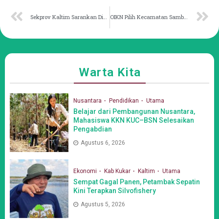
Sekprov Kaltim Sarankan Dispora Gandeng Disdikbud untuk Giat Kepemudaan
OIKN Pilih Kecamatan Samboja Barat Jadi Lokasi Nusantara AGRIFest 2023
Warta Kita
Nusantara
Pendidikan
Utama
Belajar dari Pembangunan Nusantara,
Mahasiswa KKN KUC–BSN Selesaikan
Pengabdian
Agustus 6, 2026
Ekonomi
Kab Kukar
Kaltim
Utama
Sempat Gagal Panen, Petambak Sepatin
Kini Terapkan Silvofishery
Agustus 5, 2026