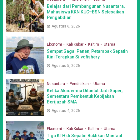
Belajar dari Pembangunan Nusantara,
Mahasiswa KKN KUC–BSN Selesaikan
Pengabdian
Agustus 6, 2026
Ekonomi
Kab Kukar
Kaltim
Utama
Sempat Gagal Panen, Petambak Sepatin
Kini Terapkan Silvofishery
Agustus 5, 2026
Nusantara
Pendidikan
Utama
Ketika Akademisi Dituntut Jadi Super,
Sementara Pembentuk Kebijakan
Berijazah SMA
Agustus 4, 2026
Ekonomi
Kab Kukar
Kaltim
Utama
Tiga KTH di Sepatin Buktikan Manfaat