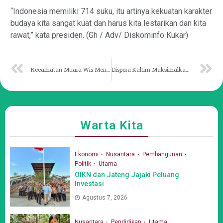
“Indonesia memiliki 714 suku, itu artinya kekuatan karakter
budaya kita sangat kuat dan harus kita lestarikan dan kita
rawat,” kata presiden. (Gh / Adv/ Diskominfo Kukar)
Kecamatan Muara Wis Menuju Pelayanan Publik Digital Efektif
Dispora Kaltim Maksimalkan Sarana Pertandingan Atlet Difabel
Warta Kita
Ekonomi
Nusantara
Pembangunan
Politik
Utama
OIKN dan Jateng Jajaki Peluang
Investasi
Agustus 7, 2026
Nusantara
Pendidikan
Utama