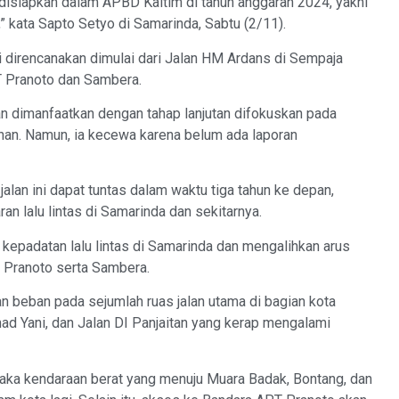
disiapkan dalam APBD Kaltim di tahun anggaran 2024, yakni
” kata Sapto Setyo di Samarinda, Sabtu (2/11).
 direncanakan dimulai dari Jalan HM Ardans di Sempaja
T Pranoto dan Sambera.
kan dimanfaatkan dengan tahap lanjutan difokuskan pada
ahan. Namun, ia kecewa karena belum ada laporan
jalan ini dapat tuntas dalam waktu tiga tahun ke depan,
n lalu lintas di Samarinda dan sekitarnya.
kepadatan lalu lintas di Samarinda dan mengalihkan arus
 Pranoto serta Sambera.
an beban pada sejumlah ruas jalan utama di bagian kota
d Yani, dan Jalan DI Panjaitan yang kerap mengalami
maka kendaraan berat yang menuju Muara Badak, Bontang, dan