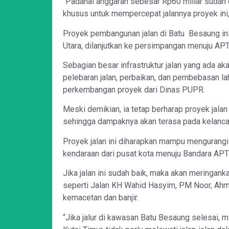
“Padahal anggaran sebesar Rp60 miliar sudah 
khusus untuk mempercepat jalannya proyek ini,
Proyek pembangunan jalan di Batu Besaung ini
Utara, dilanjutkan ke persimpangan menuju AP
Sebagian besar infrastruktur jalan yang ada a
pelebaran jalan, perbaikan, dan pembebasan l
perkembangan proyek dari Dinas PUPR.
Meski demikian, ia tetap berharap proyek jalan 
sehingga dampaknya akan terasa pada kelancara
Proyek jalan ini diharapkan mampu mengurangi 
kendaraan dari pusat kota menuju Bandara APT
Jika jalan ini sudah baik, maka akan meringank
seperti Jalan KH Wahid Hasyim, PM Noor, Ahma
kemacetan dan banjir.
“Jika jalur di kawasan Batu Besaung selesai, 