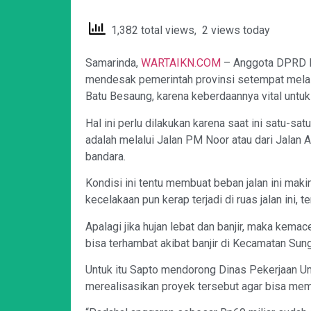
1,382 total views, 2 views today
Samarinda,
WARTAIKN.COM
– Anggota DPRD Pr
mendesak pemerintah provinsi setempat melalu
Batu Besaung, karena keberdaannya vital unt
Hal ini perlu dilakukan karena saat ini satu-s
adalah melalui Jalan PM Noor atau dari Jalan 
bandara.
Kondisi ini tentu membuat beban jalan ini mak
kecelakaan pun kerap terjadi di ruas jalan ini, 
Apalagi jika hujan lebat dan banjir, maka kem
bisa terhambat akibat banjir di Kecamatan Sun
Untuk itu Sapto mendorong Dinas Pekerjaan 
merealisasikan proyek tersebut agar bisa mem