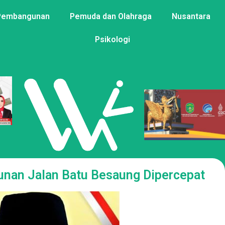
Pembangunan
Pemuda dan Olahraga
Nusantara
Psikologi
unan Jalan Batu Besaung Dipercepat