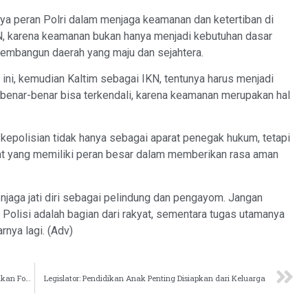
nya peran Polri dalam menjaga keamanan dan ketertiban di
 karena keamanan bukan hanya menjadi kebutuhan dasar
membangun daerah yang maju dan sejahtera.
ini, kemudian Kaltim sebagai IKN, tentunya harus menjadi
benar-benar bisa terkendali, karena keamanan merupakan hal
kepolisian tidak hanya sebagai aparat penegak hukum, tetapi
kat yang memiliki peran besar dalam memberikan rasa aman
enjaga jati diri sebagai pelindung dan pengayom. Jangan
 Polisi adalah bagian dari rakyat, sementara tugas utamanya
rnya lagi. (Adv)
Di Hari Bhayangkara, Yenni Sebut Keamanan Merupakan Fondasi Pembangunan
Legislator: Pendidikan Anak Penting Disiapkan dari Keluarga