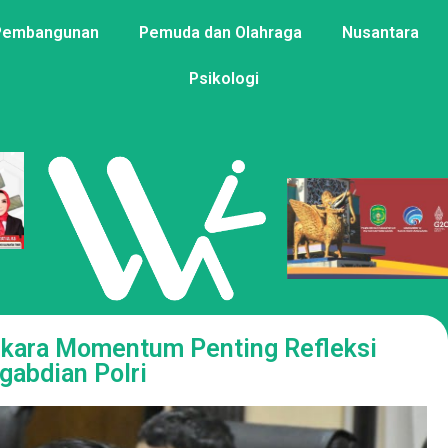
Pembangunan
Pemuda dan Olahraga
Nusantara
Psikologi
ngkara Momentum Penting Refleksi
gabdian Polri