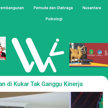
Pembangunan
Pemuda dan Olahraga
Nusantara
Psikologi
an di Kukar Tak Ganggu Kinerja