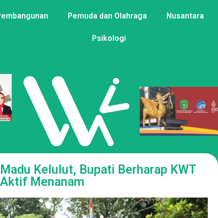
Pembangunan
Pemuda dan Olahraga
Nusantara
Psikologi
 Madu Kelulut, Bupati Berharap KWT
 Aktif Menanam