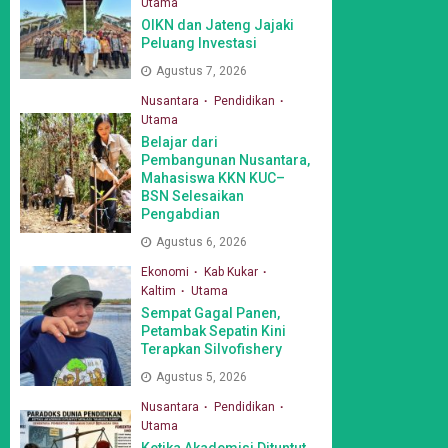
Utama
OIKN dan Jateng Jajaki
Peluang Investasi
Agustus 7, 2026
Nusantara
Pendidikan
Utama
Belajar dari
Pembangunan Nusantara,
Mahasiswa KKN KUC–
BSN Selesaikan
Pengabdian
Agustus 6, 2026
Ekonomi
Kab Kukar
Kaltim
Utama
Sempat Gagal Panen,
Petambak Sepatin Kini
Terapkan Silvofishery
Agustus 5, 2026
Nusantara
Pendidikan
Utama
Ketika Akademisi Dituntut