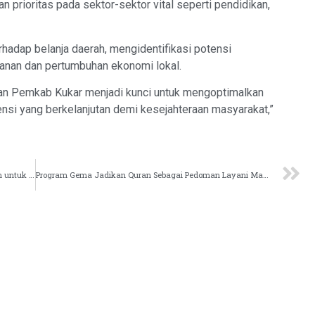
 prioritas pada sektor-sektor vital seperti pendidikan,
hadap belanja daerah, mengidentifikasi potensi
anan dan pertumbuhan ekonomi lokal.
dan Pemkab Kukar menjadi kunci untuk mengoptimalkan
si yang berkelanjutan demi kesejahteraan masyarakat,”
Sekkab Kukar Serahkan 704 Paket Bapokting Lebaran untuk Pegawai
Program Gema Jadikan Quran Sebagai Pedoman Layani Masyarakat