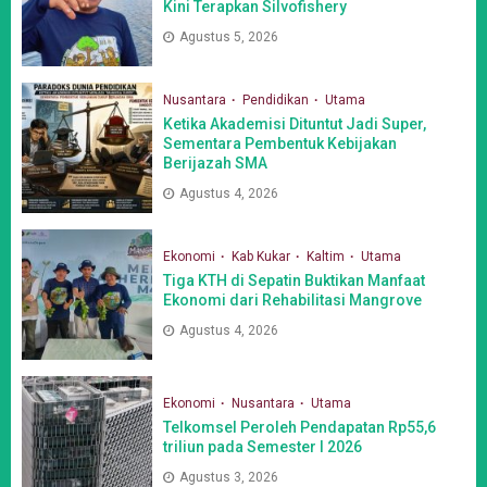
Kini Terapkan Silvofishery
Agustus 5, 2026
Nusantara
Pendidikan
Utama
Ketika Akademisi Dituntut Jadi Super,
Sementara Pembentuk Kebijakan
Berijazah SMA
Agustus 4, 2026
Ekonomi
Kab Kukar
Kaltim
Utama
Tiga KTH di Sepatin Buktikan Manfaat
Ekonomi dari Rehabilitasi Mangrove
Agustus 4, 2026
Ekonomi
Nusantara
Utama
Telkomsel Peroleh Pendapatan Rp55,6
triliun pada Semester I 2026
Agustus 3, 2026