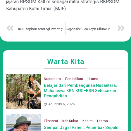
jajaran BPSDM Kaltim sebagai mitra strategis BKPSDM
Kabupaten Kutai Timur. (MJE)
IKN Siapkan Strategi Penanganan Karhutla Antisipasi Dampak El Nino
Kopdeskel Loa Lepu Diluncurkan Presiden Bersama 1.061 Koperasi Lain
Warta Kita
Nusantara
Pendidikan
Utama
Belajar dari Pembangunan Nusantara,
Mahasiswa KKN KUC–BSN Selesaikan
Pengabdian
Agustus 6, 2026
Ekonomi
Kab Kukar
Kaltim
Utama
Sempat Gagal Panen, Petambak Sepatin