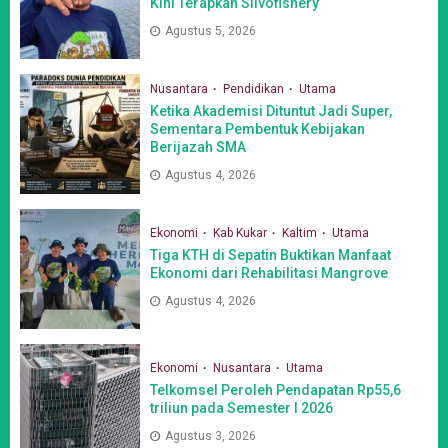
Kini Terapkan Silvofishery
Agustus 5, 2026
Nusantara
Pendidikan
Utama
Ketika Akademisi Dituntut Jadi Super,
Sementara Pembentuk Kebijakan
Berijazah SMA
Agustus 4, 2026
Ekonomi
Kab Kukar
Kaltim
Utama
Tiga KTH di Sepatin Buktikan Manfaat
Ekonomi dari Rehabilitasi Mangrove
Agustus 4, 2026
Ekonomi
Nusantara
Utama
Telkomsel Peroleh Pendapatan Rp55,6
triliun pada Semester I 2026
Agustus 3, 2026