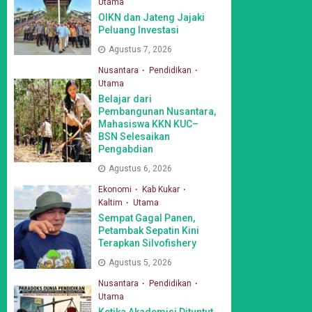
Utama
OIKN dan Jateng Jajaki
Peluang Investasi
Agustus 7, 2026
Nusantara
Pendidikan
Utama
Belajar dari
Pembangunan Nusantara,
Mahasiswa KKN KUC–
BSN Selesaikan
Pengabdian
Agustus 6, 2026
Ekonomi
Kab Kukar
Kaltim
Utama
Sempat Gagal Panen,
Petambak Sepatin Kini
Terapkan Silvofishery
Agustus 5, 2026
Nusantara
Pendidikan
Utama
Ketika Akademisi Dituntut