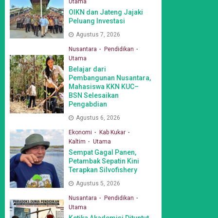
Utama
OIKN dan Jateng Jajaki
Peluang Investasi
Agustus 7, 2026
Nusantara
Pendidikan
Utama
Belajar dari
Pembangunan Nusantara,
Mahasiswa KKN KUC–
BSN Selesaikan
Pengabdian
Agustus 6, 2026
Ekonomi
Kab Kukar
Kaltim
Utama
Sempat Gagal Panen,
Petambak Sepatin Kini
Terapkan Silvofishery
Agustus 5, 2026
Nusantara
Pendidikan
Utama
Ketika Akademisi Dituntut