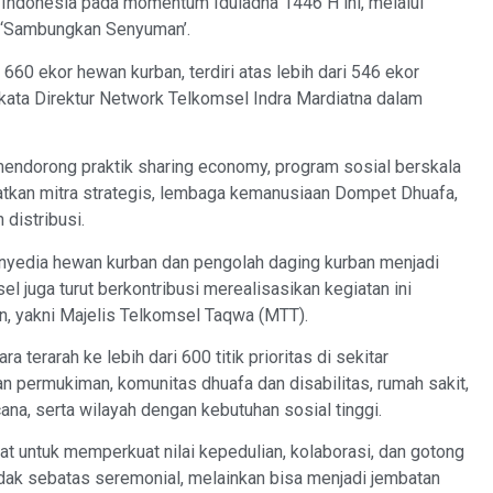
h Indonesia pada momentum Iduladha 1446 H ini, melalui
R) ‘Sambungkan Senyuman’.
i 660 ekor hewan kurban, terdiri atas lebih dari 546 ekor
 kata Direktur Network Telkomsel Indra Mardiatna dalam
endorong praktik sharing economy, program sosial berskala
atkan mitra strategis, lembaga kemanusiaan Dompet Dhuafa,
distribusi.
nyedia hewan kurban dan pengolah daging kurban menjadi
el juga turut berkontribusi merealisasikan kegiatan ini
n, yakni Majelis Telkomsel Taqwa (MTT).
 terarah ke lebih dari 600 titik prioritas di sekitar
an permukiman, komunitas dhuafa dan disabilitas, rumah sakit,
ana, serta wilayah dengan kebutuhan sosial tinggi.
 untuk memperkuat nilai kepedulian, kolaborasi, dan gotong
 tidak sebatas seremonial, melainkan bisa menjadi jembatan