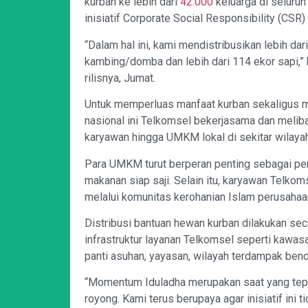
kurban ke lebih dari
42.000
keluarga di seluru
inisiatif Corporate Social Responsibility (CS
“Dalam hal ini, kami mendistribusikan lebih dar
kambing/domba dan lebih dari 114 ekor sapi,”
rilisnya, Jumat.
Untuk memperluas manfaat kurban sekaligus m
nasional ini Telkomsel bekerjasama dan melib
karyawan hingga UMKM lokal di sekitar wilayah 
Para UMKM turut berperan penting sebagai pe
makanan siap saji. Selain itu, karyawan Telkoms
melalui komunitas kerohanian Islam perusahaa
Distribusi bantuan hewan kurban dilakukan secara
infrastruktur layanan Telkomsel seperti kawas
panti asuhan, yayasan, wilayah terdampak benc
“Momentum Iduladha merupakan saat yang tepat
royong. Kami terus berupaya agar inisiatif ini