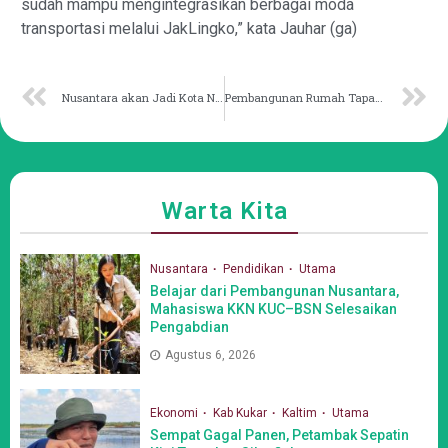
sudah mampu mengintegrasikan berbagai moda
transportasi melalui JakLingko,” kata Jauhar (ga)
Nusantara akan Jadi Kota Netral Karbon Pertama di Indonesia
Pembangunan Rumah Tapak Jabatan Menteri Gunakan Anggaran Rp493,75 MIiar
Warta Kita
Nusantara
Pendidikan
Utama
Belajar dari Pembangunan Nusantara,
Mahasiswa KKN KUC–BSN Selesaikan
Pengabdian
Agustus 6, 2026
Ekonomi
Kab Kukar
Kaltim
Utama
Sempat Gagal Panen, Petambak Sepatin