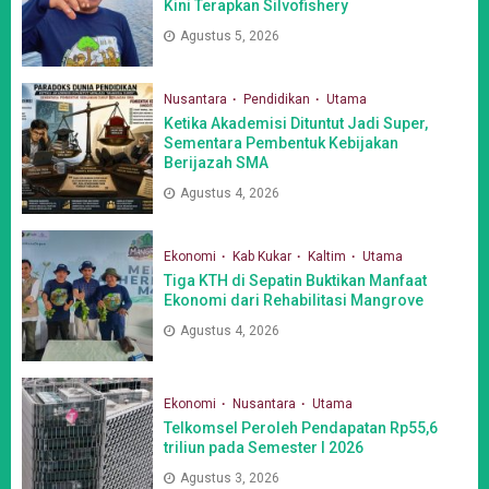
Kini Terapkan Silvofishery
Agustus 5, 2026
Nusantara
Pendidikan
Utama
Ketika Akademisi Dituntut Jadi Super,
Sementara Pembentuk Kebijakan
Berijazah SMA
Agustus 4, 2026
Ekonomi
Kab Kukar
Kaltim
Utama
Tiga KTH di Sepatin Buktikan Manfaat
Ekonomi dari Rehabilitasi Mangrove
Agustus 4, 2026
Ekonomi
Nusantara
Utama
Telkomsel Peroleh Pendapatan Rp55,6
triliun pada Semester I 2026
Agustus 3, 2026