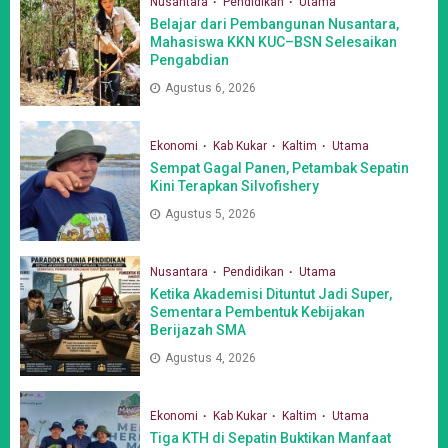
Nusantara
Pendidikan
Utama
Belajar dari Pembangunan Nusantara,
Mahasiswa KKN KUC–BSN Selesaikan
Pengabdian
Agustus 6, 2026
Ekonomi
Kab Kukar
Kaltim
Utama
Sempat Gagal Panen, Petambak Sepatin
Kini Terapkan Silvofishery
Agustus 5, 2026
Nusantara
Pendidikan
Utama
Ketika Akademisi Dituntut Jadi Super,
Sementara Pembentuk Kebijakan
Berijazah SMA
Agustus 4, 2026
Ekonomi
Kab Kukar
Kaltim
Utama
Tiga KTH di Sepatin Buktikan Manfaat