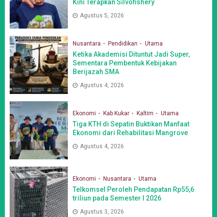
Kini Terapkan Silvofishery
Agustus 5, 2026
Nusantara
Pendidikan
Utama
Ketika Akademisi Dituntut Jadi Super,
Sementara Pembentuk Kebijakan
Berijazah SMA
Agustus 4, 2026
Ekonomi
Kab Kukar
Kaltim
Utama
Tiga KTH di Sepatin Buktikan Manfaat
Ekonomi dari Rehabilitasi Mangrove
Agustus 4, 2026
Ekonomi
Nusantara
Utama
Telkomsel Peroleh Pendapatan Rp55,6
triliun pada Semester I 2026
Agustus 3, 2026