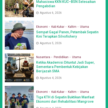
Mahasiswa KKN KUC–BSN Selesaikan
Pengabdian
Agustus 6, 2026
Ekonomi
Kab Kukar
Kaltim
Utama
Sempat Gagal Panen, Petambak Sepatin
Kini Terapkan Silvofishery
Agustus 5, 2026
Nusantara
Pendidikan
Utama
Ketika Akademisi Dituntut Jadi Super,
Sementara Pembentuk Kebijakan
Berijazah SMA
Agustus 4, 2026
Ekonomi
Kab Kukar
Kaltim
Utama
Tiga KTH di Sepatin Buktikan Manfaat
Ekonomi dari Rehabilitasi Mangrove