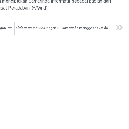
m menciptakan Samarinda Informatif sebagai bagian dari
sat Peradaban. (*/Wnd)
Kadis dan Sekdis Kominfo Samarinda Terima Kunjungan Perusahaan Multimedia Trisha Jaya Elektrindo Jakarta
Puluhan murid SMA Negeri 10 Samarinda menggelar aksi damai di depan kantor DPRD Provinsi Kaltim