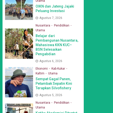
Utama
OIKN dan Jateng Jajaki
Peluang Investasi
Agustus 7, 2026
Nusantara
Pendidikan
Utama
Belajar dari
Pembangunan Nusantara,
Mahasiswa KKN KUC–
BSN Selesaikan
Pengabdian
Agustus 6, 2026
Ekonomi
Kab Kukar
Kaltim
Utama
Sempat Gagal Panen,
Petambak Sepatin Kini
Terapkan Silvofishery
Agustus 5, 2026
Nusantara
Pendidikan
Utama
Ketika Akademisi Dituntut