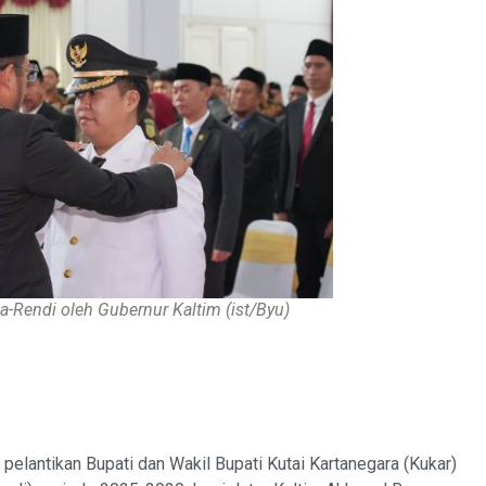
a-Rendi oleh Gubernur Kaltim (ist/Byu)
lantikan Bupati dan Wakil Bupati Kutai Kartanegara (Kukar)