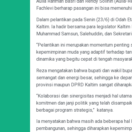
Aulia Rahman Basri dan Rendy Solihin (Aulia-
Fachlevi berharap pasangan ini bisa memenuhi j
Dalam pelantikan pada Senin (23/6) di Odah E
Kaltim. Ia hadir bersama para legislator Kaltim
Muhammad Samsun, Salehuddin, dan Sekretari
“Pelantikan ini merupakan momentum penting 
kepemimpinan muda yang adaptif terhadap ta
dinamika yang begitu cepat di tengah masyarak
Reza mengatakan bahwa bupati dan wakil bupat
semangat dan energi besar, sehingga ke depa
provinsi maupun DPRD Kaltim sangat diharap
“Kolaborasi dan sinergisitas menjadi hal uta
komitmen dan janji politik yang telah disamp
berbagai program strategis,” katanya.
Ia menyatakan bahwa masih ada beberapa hal 
pembangunan, sehingga diharapkan kepemimpin