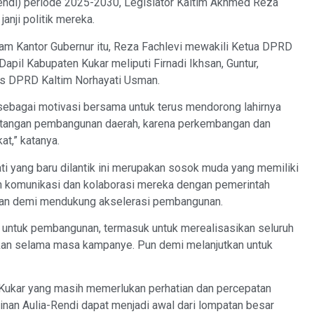
Rendi) periode 2025-2030, Legislator Kaltim Akhmed Reza
anji politik mereka.
tam Kantor Gubernur itu, Reza Fachlevi mewakili Ketua DPRD
 Dapil Kabupaten Kukar meliputi Firnadi Ikhsan, Guntur,
s DPRD Kaltim Norhayati Usman.
sebagai motivasi bersama untuk terus mendorong lahirnya
ntangan pembangunan daerah, karena perkembangan dan
at,” katanya.
i yang baru dilantik ini merupakan sosok muda yang memiliki
n komunikasi dan kolaborasi mereka dengan pemerintah
kan demi mendukung akselerasi pembangunan.
ma untuk pembangunan, termasuk untuk merealisasikan seluruh
aikan selama masa kampanye. Pun demi melanjutkan untuk
Kukar yang masih memerlukan perhatian dan percepatan
an Aulia-Rendi dapat menjadi awal dari lompatan besar