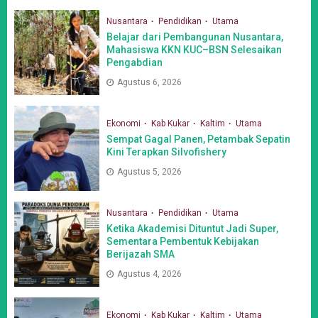
Nusantara
Pendidikan
Utama
Belajar dari Pembangunan Nusantara,
Mahasiswa KKN KUC–BSN Selesaikan
Pengabdian
Agustus 6, 2026
Ekonomi
Kab Kukar
Kaltim
Utama
Sempat Gagal Panen, Petambak Sepatin
Kini Terapkan Silvofishery
Agustus 5, 2026
Nusantara
Pendidikan
Utama
Ketika Akademisi Dituntut Jadi Super,
Sementara Pembentuk Kebijakan
Berijazah SMA
Agustus 4, 2026
Ekonomi
Kab Kukar
Kaltim
Utama