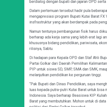
berdialog dengan bupati dan jajaran OPD serta 
Dalam pertemuan tersebut hadir pula beberapa
mengapresiasi program Bupati Kutai Barat FX
insfrastruktur yang akan berdampak pada pe
Namun tentunya pembangunan fisik harus diik
berharap ada kerja sama yang lebih erat lagi 
khususnya bidang pendidikan, pariwisata, ekono
rilisnya, Sabtu.
Di hadapan para Kepala OPD dan Staf Ahli Bupat
Partai Golkar dari Daerah Pemilihan Kalimant
PIP untuk siswa SD, SMP, SMA dan SMK, maupu
melanjutkan pendidikan ke perguruan tinggi.
“Pak Bupati dan Dinas Pendidikan, saya meng
luas kepada putra-putri Kutai Barat untuk bisa
Indonesia. Saya berharap Beasiswa KIP Kuliah A
Barat yang membutuhkan. Mohon untuk di data d
politisi dari Partai Golkar tersebut.