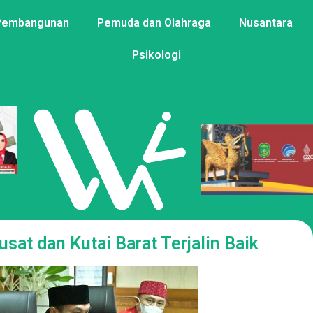
Pembangunan
Pemuda dan Olahraga
Nusantara
Psikologi
usat dan Kutai Barat Terjalin Baik