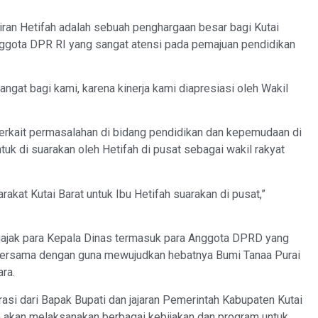
an Hetifah adalah sebuah penghargaan besar bagi Kutai
 Anggota DPR RI yang sangat atensi pada pemajuan pendidikan
angat bagi kami, karena kinerja kami diapresiasi oleh Wakil
erkait permasalahan di bidang pendidikan dan kepemudaan di
tuk di suarakan oleh Hetifah di pusat sebagai wakil rakyat
akat Kutai Barat untuk Ibu Hetifah suarakan di pusat,”
ngajak para Kepala Dinas termasuk para Anggota DPRD yang
a bersama dengan guna mewujudkan hebatnya Bumi Tanaa Purai
ra.
asi dari Bapak Bupati dan jajaran Pemerintah Kabupaten Kutai
 akan melaksanakan berbagai kebijakan dan program untuk