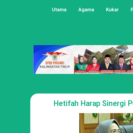
Utama
Agama
Kukar
Hetifah Harap Sinergi P