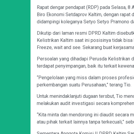
Rapat dengar pendapat (RDP) pada Selasa, 8 A
Biro Ekonomi Setdaprov Kaltim, dengan rapat 
didampingi koleganya Setyo Setyo Pramono d
Dikutip dari laman resmi DPRD Kaltim disebut
Kelistrikan Kaltim saat ini posisinya tidak bi
Freeze, wait and see. Sekarang buat kerjasama
Persoalan yang dihadapi Perusda Kelistrikan 
terdapat penyimpangan, baik itu terkait kewen
“Pengelolaan yang miss dalam proses profesio
perkembangan suatu Perusahaan,” terang Tio.
Untuk menindaklanjuti dugaan tersbut, Tio me
melakukan audit investigasi secara komprehen
“Kita minta dan mendorong ini diaudit secara 
atau pihak terkait lainnya tanpa terkecuali,” sebu
Sementara Anggota Komisi II DPRD Kaltim S