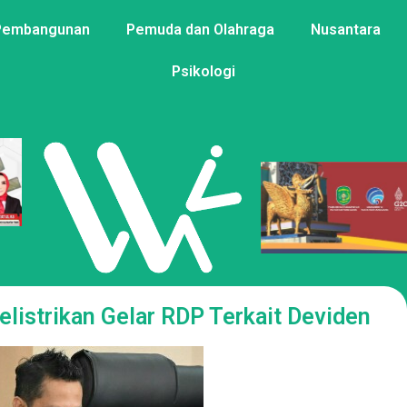
Pembangunan
Pemuda dan Olahraga
Nusantara
Psikologi
listrikan Gelar RDP Terkait Deviden