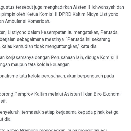
gustus tersebut juga menghadirkan Aisten II Ichwansyah dan
dipimpin oleh Ketua Komisi II DPRD Kaltim Nidya Listiyono
an Ambulansi Komarioah.
kan, Listiyono dalam kesempatan itu mengatakan, Perusda
sa berjalan sebagaimana mestinya. “Perusda ini sekarang
 kalau kemudian tidak menguntungkan,” kata dia.
dan kerjasamanya dengan Perusahaan lain, diduga Komisi II
angan maupun tata kelola keuangan.
nalisme tata kelola perusahaan, akan berpengaruh pada
ndorong Pemprov Kaltim melalui Asisten II dan Biro Ekonomi
sif.
menyeluruh, termasuk setiap kerjasama kepada pihak ketiga
t dia.
apto Setyo Pramono menegaskan, guna mengevaluasi