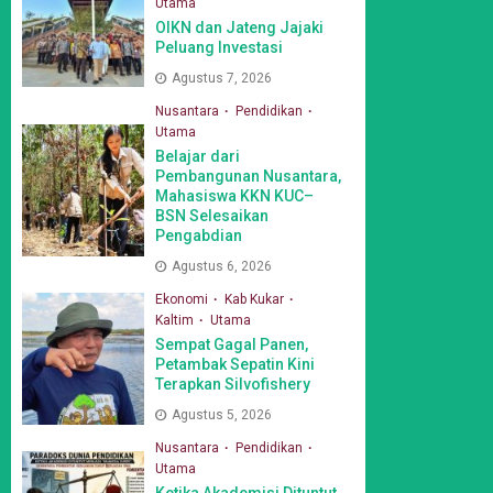
Utama
OIKN dan Jateng Jajaki
Peluang Investasi
Agustus 7, 2026
Nusantara
Pendidikan
Utama
Belajar dari
Pembangunan Nusantara,
Mahasiswa KKN KUC–
BSN Selesaikan
Pengabdian
Agustus 6, 2026
Ekonomi
Kab Kukar
Kaltim
Utama
Sempat Gagal Panen,
Petambak Sepatin Kini
Terapkan Silvofishery
Agustus 5, 2026
Nusantara
Pendidikan
Utama
Ketika Akademisi Dituntut