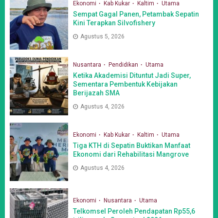
Ekonomi
Kab Kukar
Kaltim
Utama
Sempat Gagal Panen, Petambak Sepatin
Kini Terapkan Silvofishery
Agustus 5, 2026
Nusantara
Pendidikan
Utama
Ketika Akademisi Dituntut Jadi Super,
Sementara Pembentuk Kebijakan
Berijazah SMA
Agustus 4, 2026
Ekonomi
Kab Kukar
Kaltim
Utama
Tiga KTH di Sepatin Buktikan Manfaat
Ekonomi dari Rehabilitasi Mangrove
Agustus 4, 2026
Ekonomi
Nusantara
Utama
Telkomsel Peroleh Pendapatan Rp55,6