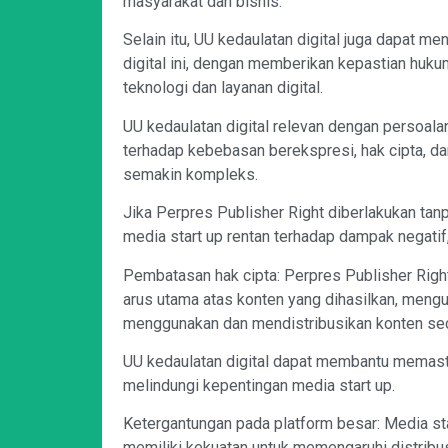
masyarakat dan bisnis.
Selain itu, UU kedaulatan digital juga dapat m
digital ini, dengan memberikan kepastian huk
teknologi dan layanan digital.
UU kedaulatan digital relevan dengan persoala
terhadap kebebasan berekspresi, hak cipta, da
semakin kompleks.
Jika Perpres Publisher Right diberlakukan tan
media start up rentan terhadap dampak negatif
Pembatasan hak cipta: Perpres Publisher Righ
arus utama atas konten yang dihasilkan, meng
menggunakan dan mendistribusikan konten se
UU kedaulatan digital dapat membantu memasti
melindungi kepentingan media start up.
Ketergantungan pada platform besar: Media st
memiliki kekuatan untuk memengaruhi distribus