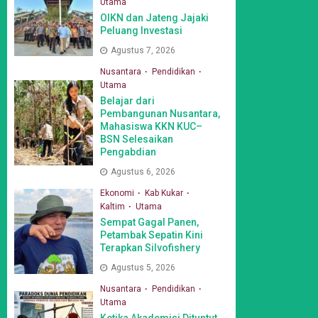
Utama
OIKN dan Jateng Jajaki
Peluang Investasi
Agustus 7, 2026
Nusantara
Pendidikan
Utama
Belajar dari
Pembangunan Nusantara,
Mahasiswa KKN KUC–
BSN Selesaikan
Pengabdian
Agustus 6, 2026
Ekonomi
Kab Kukar
Kaltim
Utama
Sempat Gagal Panen,
Petambak Sepatin Kini
Terapkan Silvofishery
Agustus 5, 2026
Nusantara
Pendidikan
Utama
Ketika Akademisi Dituntut