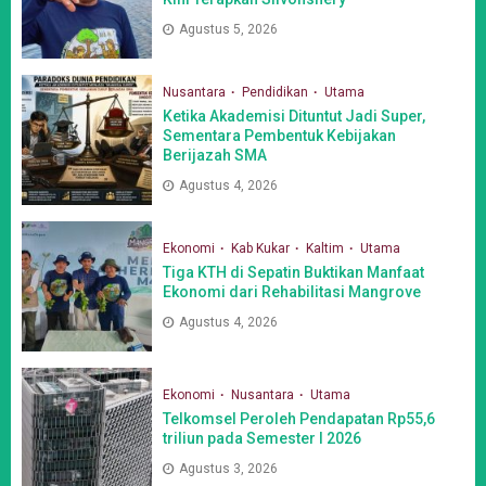
Agustus 5, 2026
Nusantara
Pendidikan
Utama
Ketika Akademisi Dituntut Jadi Super,
Sementara Pembentuk Kebijakan
Berijazah SMA
Agustus 4, 2026
Ekonomi
Kab Kukar
Kaltim
Utama
Tiga KTH di Sepatin Buktikan Manfaat
Ekonomi dari Rehabilitasi Mangrove
Agustus 4, 2026
Ekonomi
Nusantara
Utama
Telkomsel Peroleh Pendapatan Rp55,6
triliun pada Semester I 2026
Agustus 3, 2026