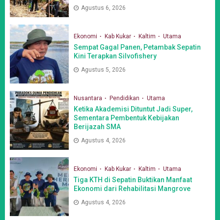
Agustus 6, 2026
Ekonomi
Kab Kukar
Kaltim
Utama
Sempat Gagal Panen, Petambak Sepatin
Kini Terapkan Silvofishery
Agustus 5, 2026
Nusantara
Pendidikan
Utama
Ketika Akademisi Dituntut Jadi Super,
Sementara Pembentuk Kebijakan
Berijazah SMA
Agustus 4, 2026
Ekonomi
Kab Kukar
Kaltim
Utama
Tiga KTH di Sepatin Buktikan Manfaat
Ekonomi dari Rehabilitasi Mangrove
Agustus 4, 2026