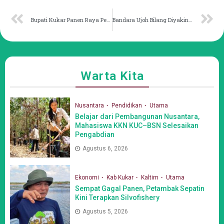
Bupati Kukar Panen Raya Perdana Bersama Petani Desa Mulawarman
Bandara Ujoh Bilang Diyakini Tunjang Wisata Mahulu
Warta Kita
Nusantara
Pendidikan
Utama
Belajar dari Pembangunan Nusantara,
Mahasiswa KKN KUC–BSN Selesaikan
Pengabdian
Agustus 6, 2026
Ekonomi
Kab Kukar
Kaltim
Utama
Sempat Gagal Panen, Petambak Sepatin
Kini Terapkan Silvofishery
Agustus 5, 2026